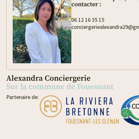
contacter :
06 12 16 35 15
conciergeriealexandra29@g
Alexandra Conciergerie
Sur la commune de Fouesnant
Partenaire de: