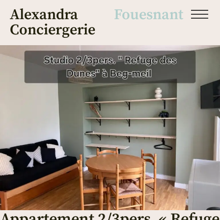
Alexandra
Fouesnant
Conciergerie
Appartement 2/3pers. « Refuge